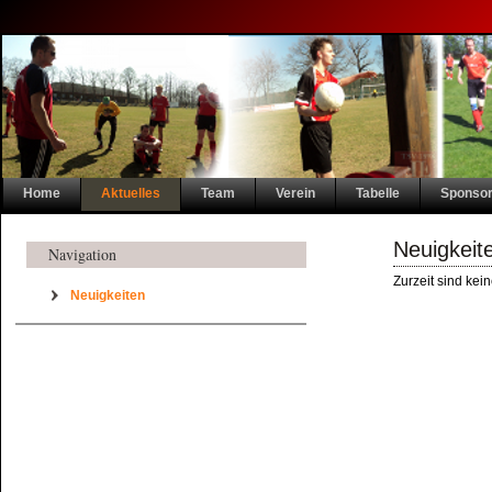
Navigation
Home
Aktuelles
Team
Verein
Tabelle
Sponso
überspringen
Neuigkeit
Navigation
Zurzeit sind kei
Navigation überspringen
Neuigkeiten